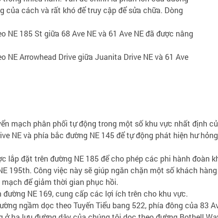
g của cách và rất khó để truy cập để sửa chữa. Dòng
eo NE 185 St giữa 68 Ave NE và 61 Ave NE đã được nâng
o NE Arrowhead Drive giữa Juanita Drive NE và 61 Ave
yển mạch phân phối tự động trong một số khu vực nhất định củ
rive NE và phía bắc đường NE 145 để tự động phát hiện hư hỏn
ợc lắp đặt trên đường NE 185 để cho phép các phi hành đoàn 
 NE 195th. Công việc này sẽ giúp ngăn chặn một số khách hàng
 mạch để giảm thời gian phục hồi.
n đường NE 169, cung cấp các lợi ích trên cho khu vực.
ường ngầm dọc theo Tuyến Tiểu bang 522, phía đông của 83 Av
ng ở hạ lưu đường dây của chúng tôi dọc theo đường Bothell W