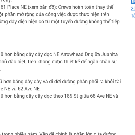
B
1 Place NE (xem bản đồ): Crews hoàn toàn thay thế
2
ột phần mở rộng của công việc được thực hiện trên
T
ờng dây điện hiện có từ một tuyến đường không thể tiếp
cũ hơn bằng dây cây dọc NE Arrowhead Dr giữa Juanita
phủ đặc biệt, trên không được thiết kế để ngăn chặn sự
.
ũ hơn bằng dây cây và di dời đường phân phối ra khỏi tài
ve NE và 62 Ave NE.
ũ hơn bằng dây cây dọc theo 185 St giữa 68 Ave NE và
 trong nhiều năm. Vấn đề chính là phần lớn của đường