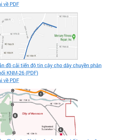
ải về PDF
ản đồ cải tiến độ tin cậy cho dây chuyền phân
hối KNM-26 (PDF)
ải về PDF