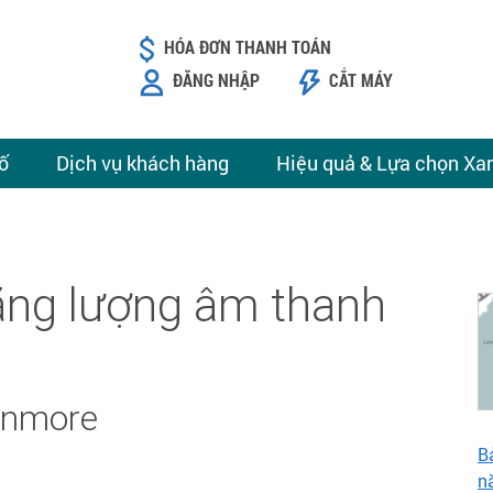
HÓA ĐƠN THANH TOÁN
ĐĂNG NHẬP
CẮT MÁY
ố
Dịch vụ khách hàng
Hiệu quả & Lựa chọn Xa
năng lượng âm thanh
Kenmore
B
n