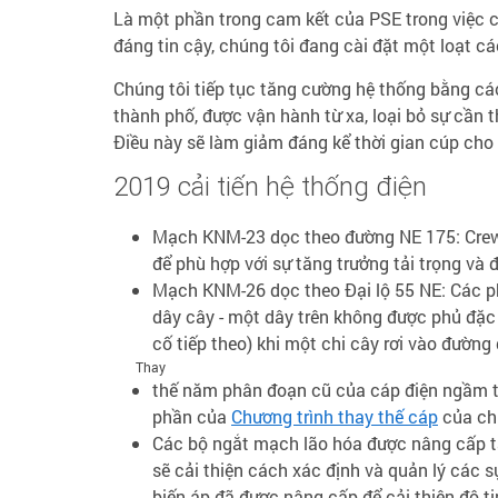
Là một phần trong cam kết của PSE trong việc 
đáng tin cậy, chúng tôi đang cài đặt một loạt cá
Chúng tôi tiếp tục tăng cường hệ thống bằng c
thành phố, được vận hành từ xa, loại bỏ sự cần t
Điều này sẽ làm giảm đáng kể thời gian cúp cho
2019 cải tiến hệ thống điện
Mạch KNM-23 dọc theo đường NE 175: Crews
để phù hợp với sự tăng trưởng tải trọng và đ
Mạch KNM-26 dọc theo Đại lộ 55 NE: Các ph
dây cây - một dây trên không được phủ đặc 
cố tiếp theo) khi một chi cây rơi vào đường 
Thay
thế năm phân đoạn cũ của cáp điện ngầm t
phần của
Chương trình thay thế cáp
của chú
Các bộ ngắt mạch lão hóa được nâng cấp tạ
sẽ cải thiện cách xác định và quản lý các s
biến áp đã được nâng cấp để cải thiện độ ti