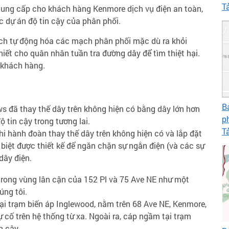
T
cung cấp cho khách hàng Kenmore dịch vụ điện an toàn,
c dự án độ tin cậy của phân phối.
ách tự động hóa các mạch phân phối mặc dù ra khỏi
hiết cho quân nhân tuần tra đường dây để tìm thiệt hại.
 khách hàng.
B
 đã thay thế dây trên không hiện có bằng dây lớn hơn
p
ộ tin cậy trong tương lai.
T
i hành đoàn thay thế dây trên không hiện có và lắp đặt
biệt được thiết kế để ngăn chặn sự ngắn điện (và các sự
dây điện.
rong vùng lân cận của 152 Pl và 75 Ave NE như một
ng tôi.
i trạm biến áp Inglewood, nằm trên 68 Ave NE, Kenmore,
ự cố trên hệ thống từ xa. Ngoài ra, cáp ngầm tại trạm
n cậy.