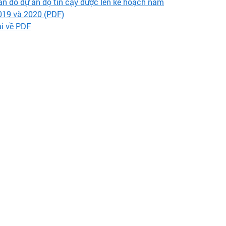
ản đồ dự án độ tin cậy được lên kế hoạch năm
019 và 2020 (PDF)
ải về PDF