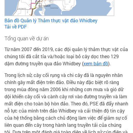
Bản đồ Quản lý Thảm thực vật đảo Whidbey
Tải về PDF
Tổng quan về dự án
Từ năm 2007 đến 2019, các đội quản lý thảm thực vật của
chúng tôi đã cắt tỉa và/hoặc loại bỏ cây dọc theo 129
dặm đường truyền qua đảo Whidbey (
xem bản đồ
).
Trong lịch sử, cây cối rụng và chi cây đã là nguyên nhân
chính gây mất điện trên đảo. Điều này đặc biệt rõ ràng
trong mùa đông năm 2006 khi những cơn mưa và gió dữ
dội khiến cây cối và cành cây rơi vào đường truyền và làm
mất điện cho toàn bộ hòn đảo. Theo đó, PSE đã đẩy nhanh
nỗ lực của mình trên đảo Whidbey và cải thiện độ tin cậy
của hệ thống bằng cách chủ động làm việc để giảm sự cố
liên quan đến cây trong hành lang truyền tải của chúng
tôi. Dựa trên một đánh giá toàn diện về lịch sử cúp điện và