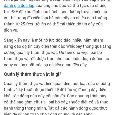
đánh giá độc lập
của ứng phó bão và thủ tục của chúng
tôi, PSE đã xác định các hành lang đường truyền hiện có
cụ thể trong đó việc loại bỏ các cây có chiều cao trưởng
thành từ 25 feet trở lên có thể cải thiện độ tin cậy của
dịch vụ.
Sáng kiến này là một nỗ lực độc đáo, nhiều năm nhằm
nâng cao độ tin cậy điện trên đảo Whidbey thông qua tăng
cường quản lý thảm thực vật. Ưu tiên cho việc loại bỏ
thảm thực vật đã được trao cho các phân đoạn đường có
nguy cơ lớn nhất của sự cố liên quan đến cây.
Quản lý thảm thực vật là gì?
Quản lý thảm thực vật liên quan đến một loạt các chương
trình và kỹ thuật được thiết kế để bảo vệ đường dây điện
khỏi tác động của cây cối gần đó. Các chương trình này
có thể bao gồm cắt tỉa, loại bỏ cây, thuốc diệt cỏ và thực
hành trồng thông minh. Tất cả các hành động được thực
hiện để giữ an toàn cho công chúng và đèn sáng.