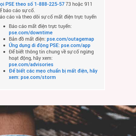
73 hoặc 911
ọi PSE theo số
1-888-225-57
ể báo cáo sự cố.
áo cáo và theo dõi sự cố mất điện trực tuyến
Báo cáo mất điện trực tuyến:
pse.com/downtime
Bản đồ mất điện:
pse.com/outagemap
Ứng dụng di động PSE: pse.com/app
Để biết thông tin chung về sự cố ngừng
hoạt động, hãy xem:
pse.com/advisories
Để biết các mẹo chuẩn bị mất điện, hãy
xem: pse.com/storm