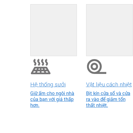
Hệ thống sưởi
Vật liệu cách nhiệt
Giữ ấm cho ngôi nhà
Bịt kín cửa sổ và cửa
của bạn với giá thấp
ra vào để giảm tổn
hơn.
thất nhiệt.