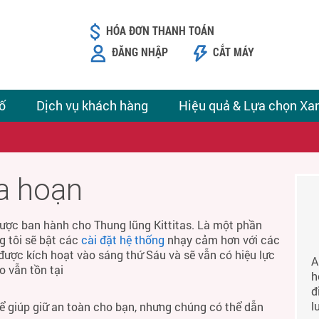
HÓA ĐƠN THANH TOÁN
ĐĂNG NHẬP
CẮT MÁY
ố
Dịch vụ khách hàng
Hiệu quả & Lựa chọn Xa
ỏa hoạn
ược ban hành cho Thung lũng Kittitas. Là một phần
g tôi sẽ bật các
cài đặt hệ thống
nhạy cảm hơn với các
được kích hoạt vào sáng thứ Sáu và sẽ vẫn có hiệu lực
A
o vẫn tồn tại
h
đ
l
để giúp giữ an toàn cho bạn, nhưng chúng có thể dẫn